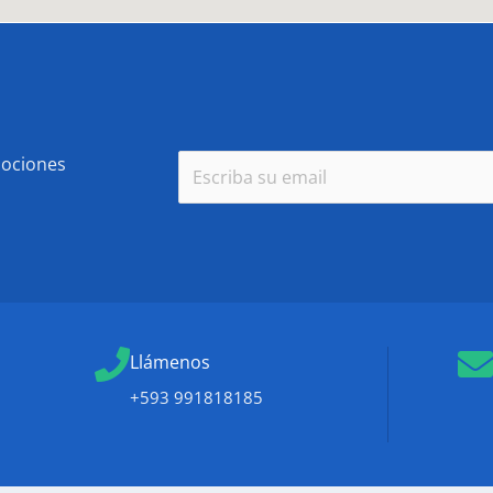
mociones
E
m
a
i
l
*
Llámenos
+593 991818185