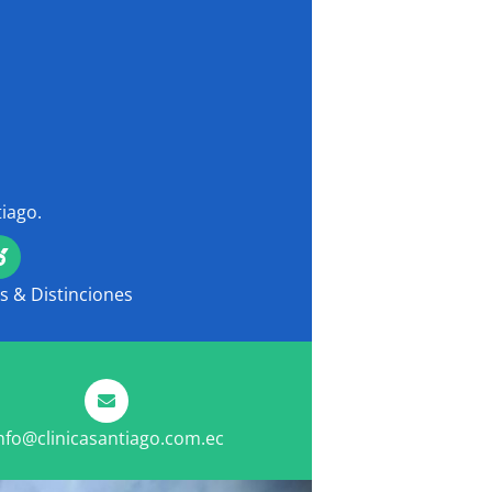
tiago.
 & Distinciones
nfo@clinicasantiago.com.ec