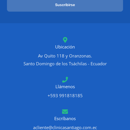
Suscribirse
i
l
*
Ubicación
Av Quito 118 y Oranzonas.
Santo Domingo de los Tsáchilas - Ecuador
Llámenos
+593 991818185
Escríbanos
acliente@clinicasantiago.com.ec