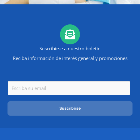
Suscribirse a nuestro boletín
Reciba información de interés general y promociones
E
m
a
Suscribirse
i
l
*