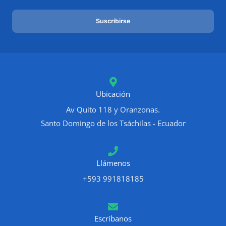
a
Suscribirse
i
l
*
Ubicación
Av Quito 118 y Oranzonas.
Santo Domingo de los Tsáchilas - Ecuador
Llámenos
+593 991818185
Escríbanos