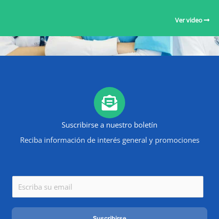
Ver video
Suscribirse a nuestro boletín
Reciba información de interés general y promociones
E
m
a
Suscribirse