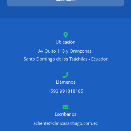
i
l
*
Ubicación
Av Quito 118 y Oranzonas.
Santo Domingo de los Tsáchilas - Ecuador
Llámenos
+593 991818185
Escríbanos
acliente@clinicasantiago.com.ec