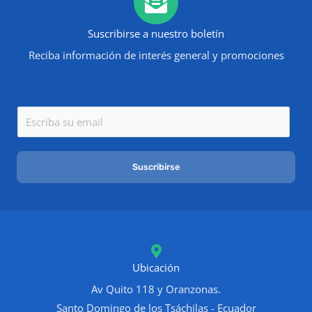
Suscribirse a nuestro boletín
Reciba información de interés general y promociones
E
m
a
Suscribirse
i
l
*
Ubicación
Av Quito 118 y Oranzonas.
Santo Domingo de los Tsáchilas - Ecuador