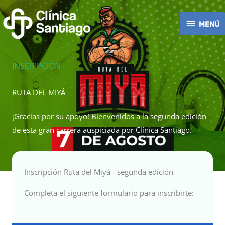
Ir
MENÚ
al
MENÚ
contenido
INSCRIPCIÓN
RUTA DEL MIYÁ
¡Gracias por su apoyo! Bienvenidos a la segunda edición
de esta gran carrera auspiciada por Clínica Santiago.
Inscripción Ruta del Miyá - segunda edición
Completa el siguiente formulario para inscribirte: