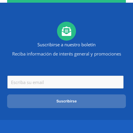
Suscribirse a nuestro boletín
Reciba información de interés general y promociones
E
m
a
Suscribirse
i
l
*