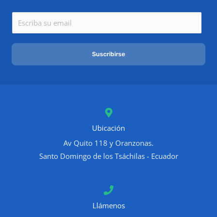
E
m
a
Suscribirse
i
l
*
Ubicación
Av Quito 118 y Oranzonas.
Santo Domingo de los Tsáchilas - Ecuador
Llámenos