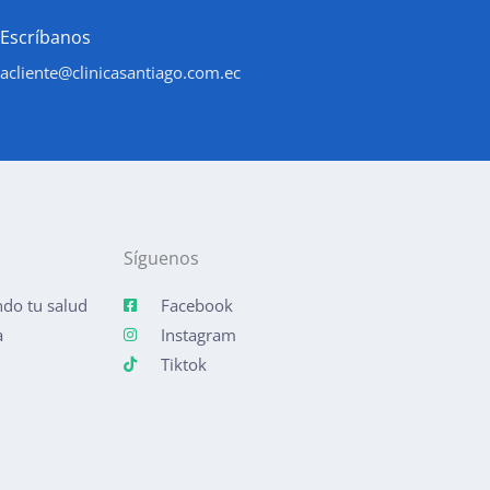
Escríbanos
acliente@clinicasantiago.com.ec
Síguenos
do tu salud
Facebook
a
Instagram
Tiktok