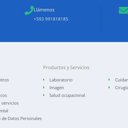
Llámenos
+593 991818185
Productos y Servicios
otros
Laboratorio
Cuidan
Imagen
Cirugí
icos
Salud ocupacional
 servicios
ntal
o de Datos Personales