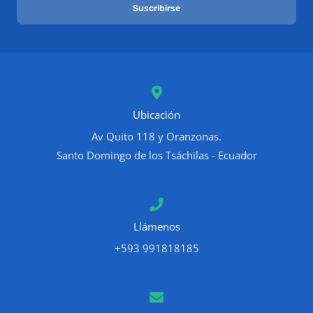
Suscribirse
i
l
*
Ubicación
Av Quito 118 y Oranzonas.
Santo Domingo de los Tsáchilas - Ecuador
Llámenos
+593 991818185