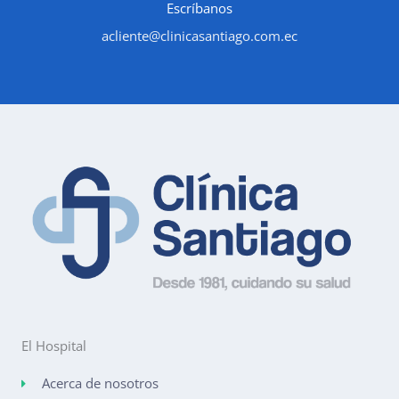
Escríbanos
acliente@clinicasantiago.com.ec
El Hospital
Acerca de nosotros